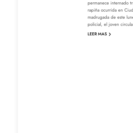
permanece internado tra
rapiña ocurrida en Ciud
madrugada de este lune
policial, el joven circu
LEER MAS