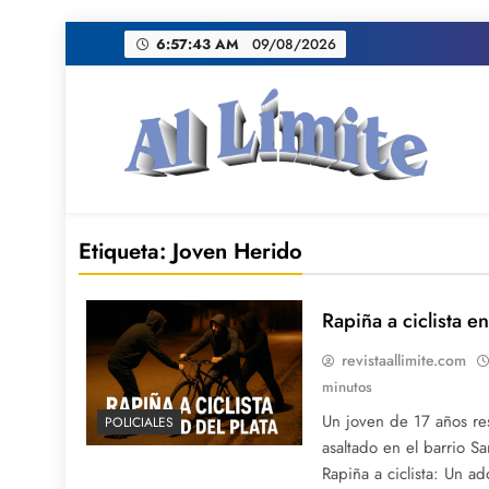
Saltar
6:57:44 AM
09/08/2026
al
contenido
AL LIMITE
Pagina web de la redacción Al Limite publicamo
Etiqueta:
Joven Herido
Rapiña a ciclista e
revistaallimite.com
minutos
Un joven de 17 años res
POLICIALES
asaltado en el barrio Sa
Rapiña a ciclista: Un a