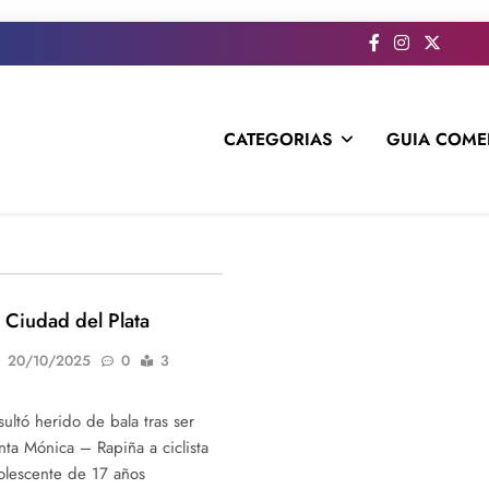
CATEGORIAS
GUIA COME
s todo el contenido e informacion que no entra en la revista im
n Ciudad del Plata
20/10/2025
0
3
ultó herido de bala tras ser
nta Mónica – Rapiña a ciclista
dolescente de 17 años