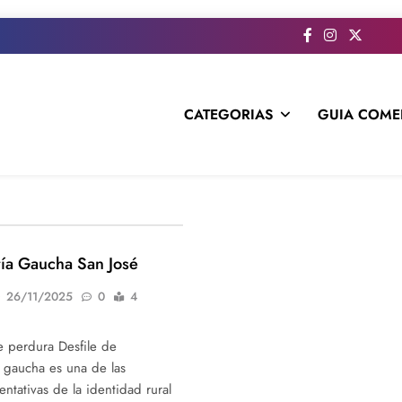
CATEGORIAS
GUIA COME
s todo el contenido e informacion que no entra en la revista im
ría Gaucha San José
26/11/2025
0
4
ue perdura Desfile de
a gaucha es una de las
ntativas de la identidad rural