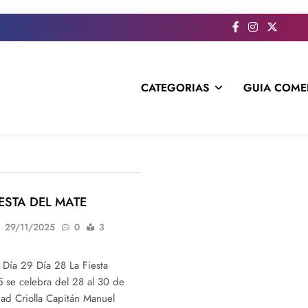
CATEGORIAS
GUIA COME
s todo el contenido e informacion que no entra en la revista im
IESTA DEL MATE
29/11/2025
0
3
Día 29 Día 28 La Fiesta
 se celebra del 28 al 30 de
ad Criolla Capitán Manuel