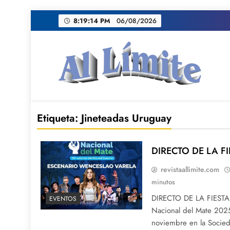
Saltar
8:19:15 PM
06/08/2026
al
contenido
AL LIMITE
Pagina web de la redacción Al Limite publicamo
Etiqueta:
Jineteadas Uruguay
DIRECTO DE LA F
revistaallimite.com
minutos
DIRECTO DE LA FIESTA 
EVENTOS
Nacional del Mate 2025
noviembre en la Socied