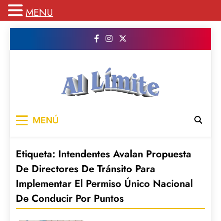
MENU
Saltar
al
contenido
AL LIMITE
Pagina web de la redacción Al Limite
MENÚ
publicamos todo el contenido e informacion
que no entra en la revista impresa para
mantenerte informado en todo momento
Etiqueta:
Intendentes Avalan Propuesta
De Directores De Tránsito Para
Implementar El Permiso Único Nacional
De Conducir Por Puntos