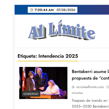
Saltar
7:20:45 AM
07/08/2026
al
contenido
AL LIMITE
Pagina web de la redacción Al Limite publicamo
Etiqueta:
Intendencia 2025
Bentaberri asume l
propuesta de “con
revistaallimite.com
minutos
GOBIERNO
Traspaso de mando en S
2025–2030 Bentaberri 