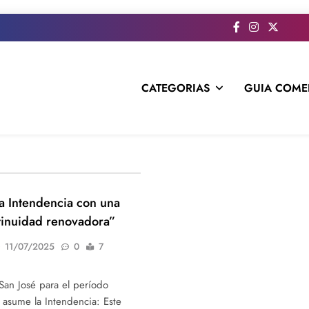
CATEGORIAS
GUIA COME
s todo el contenido e informacion que no entra en la revista im
a Intendencia con una
tinuidad renovadora”
11/07/2025
0
7
an José para el período
asume la Intendencia: Este