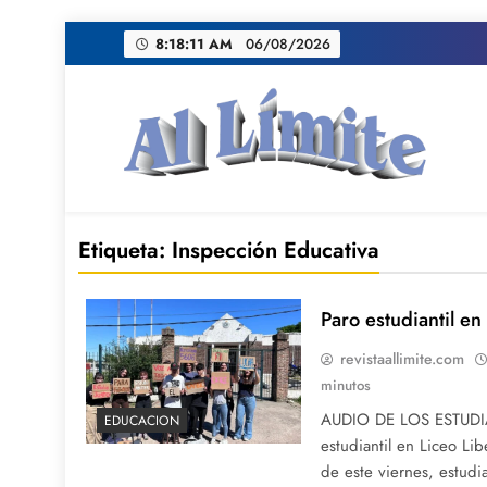
Saltar
8:18:12 AM
06/08/2026
al
contenido
AL LIMITE
Pagina web de la redacción Al Limite publicamo
Etiqueta:
Inspección Educativa
Paro estudiantil en
revistaallimite.com
minutos
AUDIO DE LOS ESTUDI
EDUCACION
estudiantil en Liceo Li
de este viernes, estudi