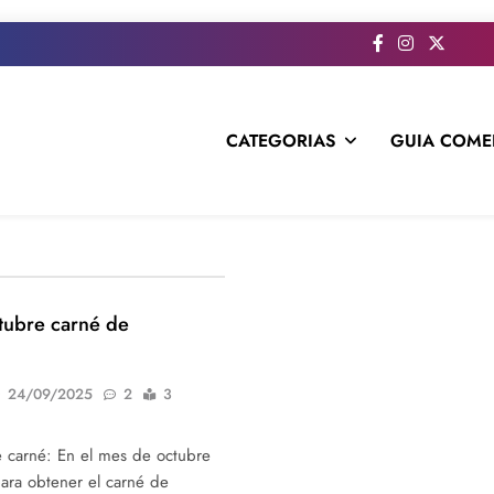
CATEGORIAS
GUIA COME
s todo el contenido e informacion que no entra en la revista im
tubre carné de
24/09/2025
2
3
 carné: En el mes de octubre
para obtener el carné de