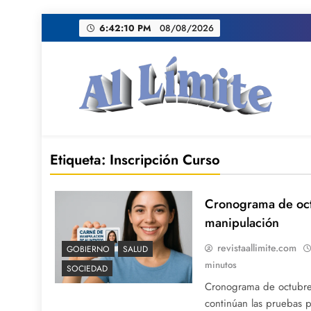
Saltar
6:42:11 PM
08/08/2026
al
contenido
AL LIMITE
Pagina web de la redacción Al Limite publicamo
Etiqueta:
Inscripción Curso
Cronograma de oc
manipulación
revistaallimite.com
GOBIERNO
SALUD
minutos
SOCIEDAD
Cronograma de octubre
continúan las pruebas 