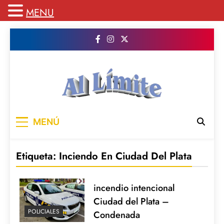
MENU
Saltar
al
contenido
AL LIMITE
Pagina web de la redacción Al Limite
MENÚ
publicamos todo el contenido e informacion
que no entra en la revista impresa para
mantenerte informado en todo momento
Etiqueta:
Inciendo En Ciudad Del Plata
incendio intencional
Ciudad del Plata –
POLICIALES
Condenada