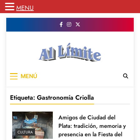
MENU
Saltar
al
contenido
AL LIMITE
Pagina web de la redacción Al Limite
MENÚ
publicamos todo el contenido e informacion
que no entra en la revista impresa para
mantenerte informado en todo momento
Etiqueta:
Gastronomía Criolla
Amigos de Ciudad del
Plata: tradición, memoria y
CULTURA
presencia en la Fiesta del