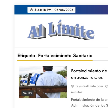
Saltar
8:41:19 PM
06/08/2026
al
contenido
AL LIMITE
Pagina web de la redacción Al Limite publicamo
Etiqueta:
Fortalecimiento Sanitario
Fortalecimiento de 
en zonas rurales
revistaallimite.com
minutos
SALUD
Fortalecimiento de la at
Administración de los S