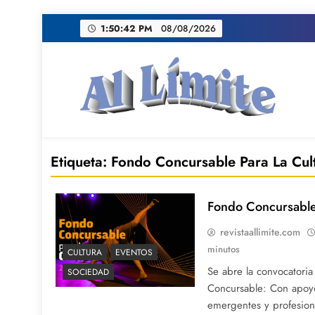
Saltar
1:50:43 PM
08/08/2026
al
contenido
AL LIMITE
Pagina web de la redacción Al Limite publicamo
Etiqueta:
Fondo Concursable Para La Cul
Fondo Concursable
revistaallimite.com
minutos
CULTURA
EVENTOS
Se abre la convocatori
SOCIEDAD
Concursable: Con apoyo
emergentes y profesion