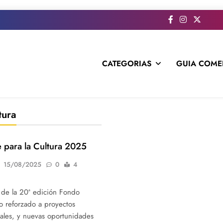
CATEGORIAS
GUIA COME
s todo el contenido e informacion que no entra en la revista im
tura
 para la Cultura 2025
15/08/2025
0
4
a de la 20ª edición Fondo
 reforzado a proyectos
ales, y nuevas oportunidades