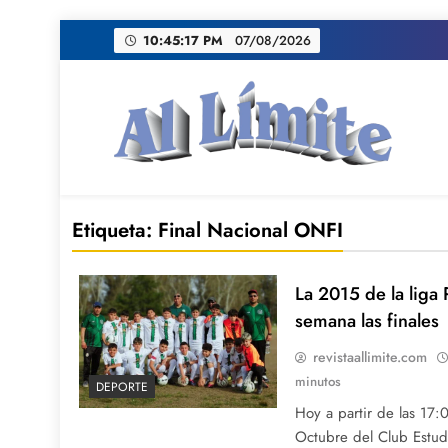
Saltar
10:45:18 PM
07/08/2026
al
contenido
AL LIMITE
Pagina web de la redacción Al Limite publicamo
Etiqueta:
Final Nacional ONFI
La 2015 de la liga 
semana las finales
revistaallimite.com
minutos
DEPORTE
Hoy a partir de las 17
Octubre del Club Estudi