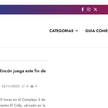
CATEGORIAS
GUIA COME
s todo el contenido e informacion que no entra en la revista im
Rincón juega este fin de
22/11/2025
0
4
:00 horas en el Complejo 5 de
antes El Colla, ubicado en la