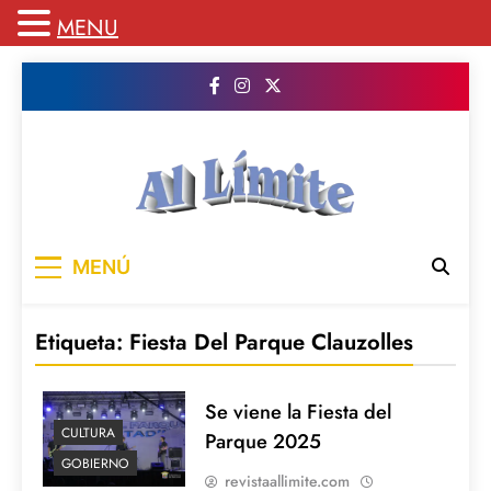
MENU
Saltar
al
contenido
AL LIMITE
Pagina web de la redacción Al Limite
MENÚ
publicamos todo el contenido e informacion
que no entra en la revista impresa para
mantenerte informado en todo momento
Etiqueta:
Fiesta Del Parque Clauzolles
Se viene la Fiesta del
CULTURA
Parque 2025
GOBIERNO
revistaallimite.com