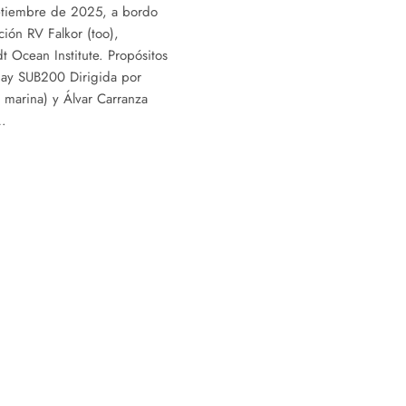
setiembre de 2025, a bordo
ión RV Falkor (too),
t Ocean Institute. Propósitos
ay SUB200 Dirigida por
 marina) y Álvar Carranza
o…