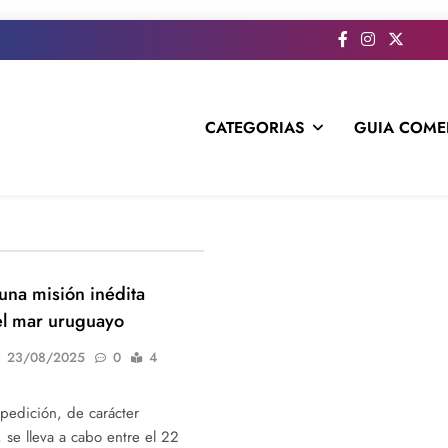
CATEGORIAS
GUIA COME
s todo el contenido e informacion que no entra en la revista im
na misión inédita
el mar uruguayo
23/08/2025
0
4
pedición, de carácter
, se lleva a cabo entre el 22