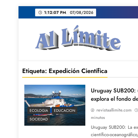
Saltar
1:12:07 PM
07/08/2026
al
contenido
AL LIMITE
Pagina web de la redacción Al Limite publicamo
Etiqueta:
Expedición Científica
Uruguay SUB200: u
explora el fondo d
revistaallimite.com
ECOLOGIA
EDUCACION
minutos
SOCIEDAD
Uruguay SUB200: La ex
científico-oceanográfico