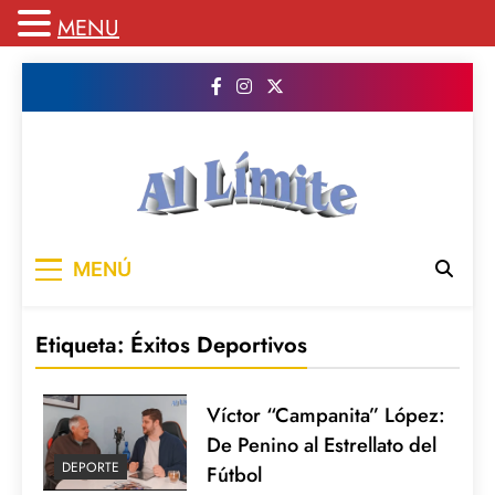
MENU
Saltar
al
contenido
AL LIMITE
Pagina web de la redacción Al Limite
MENÚ
publicamos todo el contenido e informacion
que no entra en la revista impresa para
mantenerte informado en todo momento
Etiqueta:
Éxitos Deportivos
Víctor “Campanita” López:
De Penino al Estrellato del
DEPORTE
Fútbol