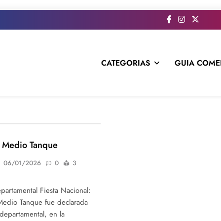
CATEGORIAS
GUIA COME
s todo el contenido e informacion que no entra en la revista im
l Medio Tanque
06/01/2026
0
3
partamental Fiesta Nacional:
 Medio Tanque fue declarada
 departamental, en la