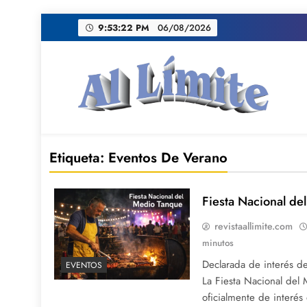
Saltar
9:53:23 PM
06/08/2026
al
contenido
AL LIMITE
Pagina web de la redacción Al Limite publicamo
Etiqueta:
Eventos De Verano
Fiesta Nacional de
revistaallimite.com
minutos
Declarada de interés de
EVENTOS
La Fiesta Nacional del
oficialmente de interés