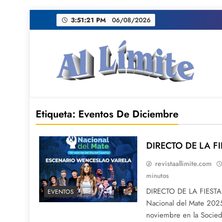
Saltar
3:51:22 PM
06/08/2026
al
contenido
AL LIMITE
Pagina web de la redacción Al Limite publicamo
Etiqueta:
Eventos De Diciembre
DIRECTO DE LA F
revistaallimite.com
minutos
DIRECTO DE LA FIESTA 
EVENTOS
Nacional del Mate 2025
noviembre en la Socied