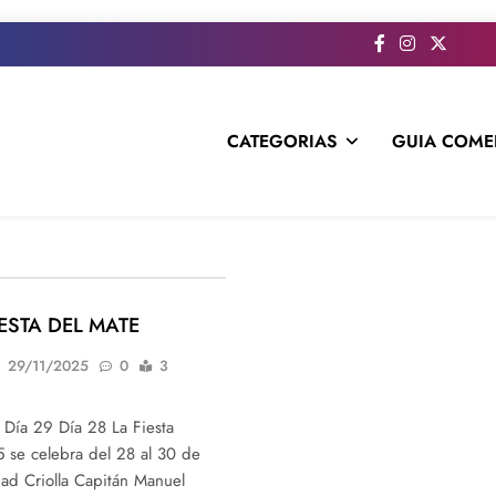
CATEGORIAS
GUIA COME
s todo el contenido e informacion que no entra en la revista im
IESTA DEL MATE
29/11/2025
0
3
Día 29 Día 28 La Fiesta
 se celebra del 28 al 30 de
ad Criolla Capitán Manuel