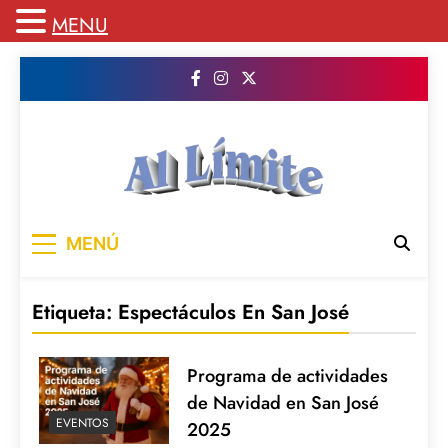
MENU
Saltar
al
contenido
AL LIMITE
Pagina web de la redacción Al Limite
MENÚ
publicamos todo el contenido e informacion
que no entra en la revista impresa para
mantenerte informado en todo momento
Etiqueta:
Espectáculos En San José
Programa de actividades
de Navidad en San José
EVENTOS
2025