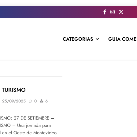
CATEGORIAS
GUIA COME
s todo el contenido e informacion que no entra en la revista im
L TURISMO
25/09/2025
0
6
ISMO: 27 DE SETIEMBRE –
SMO – Una jornada para
al en el Oeste de Montevideo.