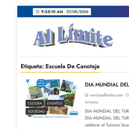
Saltar
9:25:11 AM
07/08/2026
al
contenido
AL LIMITE
Pagina web de la redacción Al Limite publicamo
Etiqueta:
Escuela De Canotaje
DIA MUNDIAL DE
revistaallimite.com
minutos
CULTURA
EVENTOS
DIA MUNDIAL DEL TUR
SOCIEDAD
DIA MUNDIAL DEL TURI
celebrar el Turismo loc