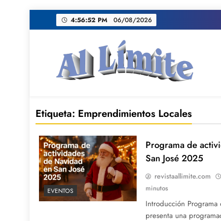
Saltar
4:56:53 PM
06/08/2026
al
contenido
AL LIMITE
Pagina web de la redacción Al Limite publicamo
Etiqueta:
Emprendimientos Locales
Programa de activ
San José 2025
revistaallimite.com
minutos
EVENTOS
Introducción Programa 
presenta una programa