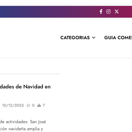
CATEGORIAS
GUIA COME
s todo el contenido e informacion que no entra en la revista im
idades de Navidad en
10/12/2025
0
7
de actividades: San José
ción navideña amplia y