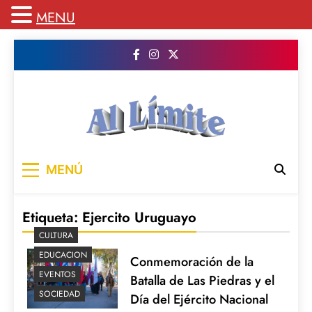
MENU
Saltar
al
contenido
AL LIMITE
Pagina web de la redacción Al Limite
MENÚ
publicamos todo el contenido e informacion
que no entra en la revista impresa para
mantenerte informado en todo momento
Etiqueta:
Ejercito Uruguayo
CULTURA
EDUCACION
Conmemoración de la
EVENTOS
Batalla de Las Piedras y el
SOCIEDAD
Día del Ejército Nacional