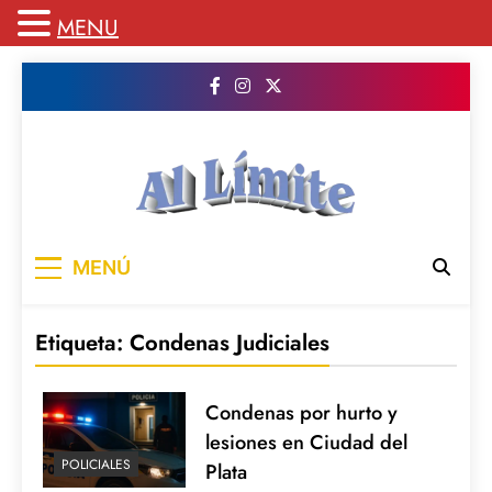
MENU
Saltar
al
contenido
AL LIMITE
Pagina web de la redacción Al Limite
MENÚ
publicamos todo el contenido e informacion
que no entra en la revista impresa para
mantenerte informado en todo momento
Etiqueta:
Condenas Judiciales
Condenas por hurto y
lesiones en Ciudad del
POLICIALES
Plata