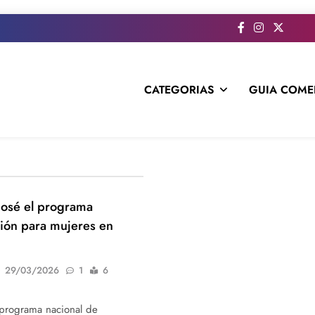
CATEGORIAS
GUIA COME
s todo el contenido e informacion que no entra en la revista im
José el programa
ión para mujeres en
29/03/2026
1
6
 programa nacional de