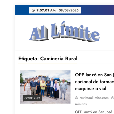
Saltar
9:07:02 AM
08/08/2026
al
contenido
AL LIMITE
Pagina web de la redacción Al Limite publicamo
Etiqueta:
Caminería Rural
OPP lanzó en San 
nacional de formac
maquinaria vial
revistaallimite.com
GOBIERNO
minutos
OPP lanzó en San José