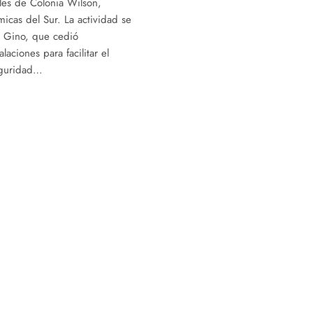
les de Colonia Wilson,
icas del Sur. La actividad se
r Gino, que cedió
laciones para facilitar el
eguridad…