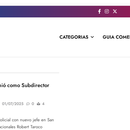
CATEGORIAS
GUIA COME
s todo el contenido e informacion que no entra en la revista im
mió como Subdirector
01/07/2025
0
4
licial con nuevo jefe en San
cionales Robert Taroco