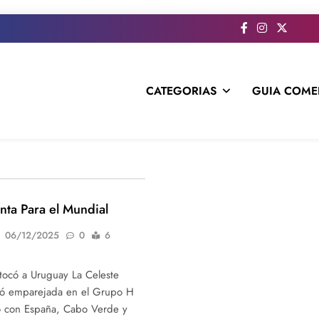
CATEGORIAS
GUIA COME
s todo el contenido e informacion que no entra en la revista im
nta Para el Mundial
06/12/2025
0
6
e tocó a Uruguay La Celeste
edó emparejada en el Grupo H
o con España, Cabo Verde y