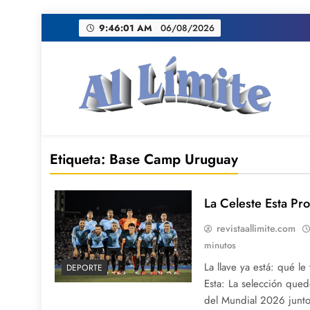
Saltar
9:46:02 AM
06/08/2026
al
contenido
AL LIMITE
Pagina web de la redacción Al Limite publicamo
Etiqueta:
Base Camp Uruguay
La Celeste Esta Pro
revistaallimite.com
minutos
La llave ya está: qué l
DEPORTE
Esta: La selección qu
del Mundial 2026 junt