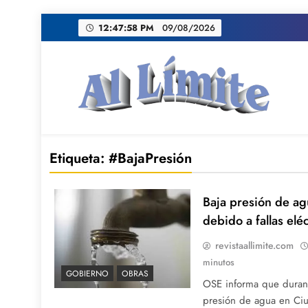
Saltar
12:47:59 PM
09/08/2026
al
contenido
AL LIMITE
Pagina web de la redacción Al Limite publicamo
Etiqueta:
#BajaPresión
Baja presión de ag
debido a fallas eléc
revistaallimite.com
minutos
GOBIERNO
OBRAS
OSE informa que durant
presión de agua en Ciud