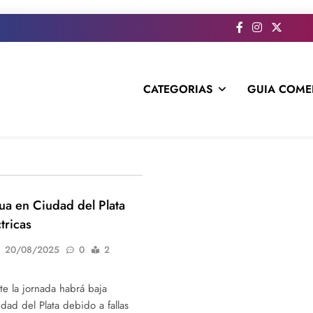
CATEGORIAS
GUIA COME
s todo el contenido e informacion que no entra en la revista im
ua en Ciudad del Plata
tricas
20/08/2025
0
2
e la jornada habrá baja
ad del Plata debido a fallas