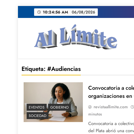
Saltar
10:24:56 AM
06/08/2026
al
contenido
AL LIMITE
Pagina web de la redacción Al Limite publicamo
Etiqueta:
#Audiencias
Convocatoria a col
organizaciones en 
revistaallimite.com
EVENTOS
GOBIERNO
minutos
SOCIEDAD
Convocatoria a colecti
del Plata abrió una con