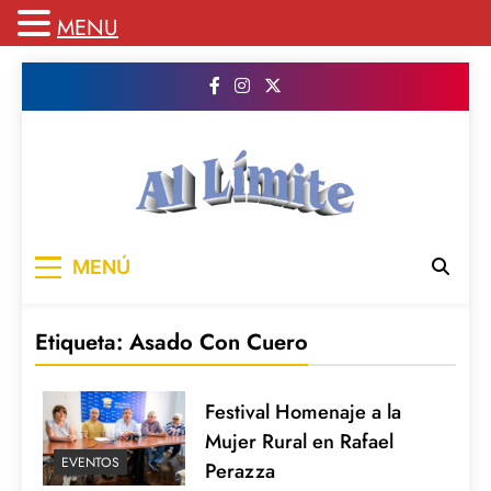
MENU
Saltar
al
contenido
AL LIMITE
Pagina web de la redacción Al Limite
MENÚ
publicamos todo el contenido e informacion
que no entra en la revista impresa para
mantenerte informado en todo momento
Etiqueta:
Asado Con Cuero
Festival Homenaje a la
Mujer Rural en Rafael
EVENTOS
Perazza