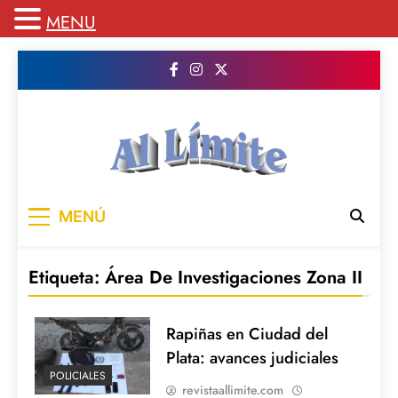
MENU
Saltar
al
contenido
AL LIMITE
Pagina web de la redacción Al Limite
MENÚ
publicamos todo el contenido e informacion
que no entra en la revista impresa para
mantenerte informado en todo momento
Etiqueta:
Área De Investigaciones Zona II
Rapiñas en Ciudad del
Plata: avances judiciales
POLICIALES
revistaallimite.com