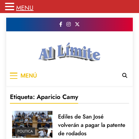
MENU
Saltar
al
contenido
AL LIMITE
Pagina web de la redacción Al Limite
MENÚ
publicamos todo el contenido e informacion
que no entra en la revista impresa para
mantenerte informado en todo momento
Etiqueta:
Aparicio Camy
Ediles de San José
volverán a pagar la patente
POLITICA
de rodados