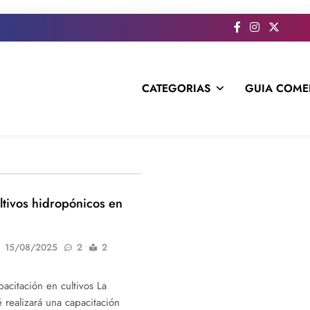
CATEGORIAS
GUIA COME
s todo el contenido e informacion que no entra en la revista im
ltivos hidropónicos en
15/08/2025
2
2
acitación en cultivos La
 realizará una capacitación