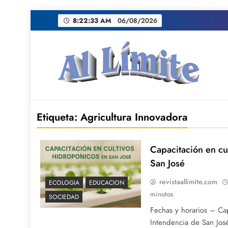
Saltar
8:22:33 AM
06/08/2026
al
contenido
AL LIMITE
Pagina web de la redacción Al Limite publicamo
Etiqueta:
Agricultura Innovadora
Capacitación en cu
San José
revistaallimite.com
ECOLOGIA
EDUCACION
minutos
SOCIEDAD
Fechas y horarios – Cap
Intendencia de San José