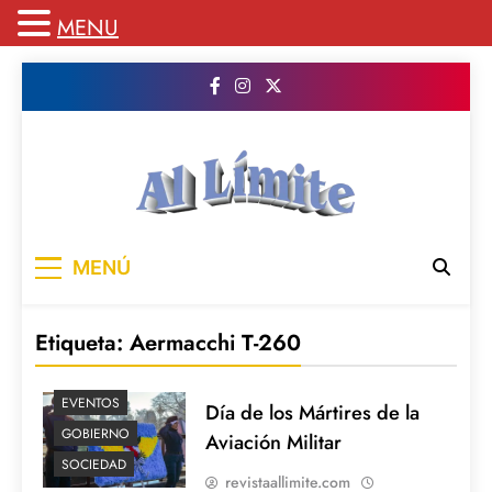
MENU
Saltar
al
contenido
AL LIMITE
Pagina web de la redacción Al Limite
MENÚ
publicamos todo el contenido e informacion
que no entra en la revista impresa para
mantenerte informado en todo momento
Etiqueta:
Aermacchi T-260
EVENTOS
Día de los Mártires de la
GOBIERNO
Aviación Militar
SOCIEDAD
revistaallimite.com