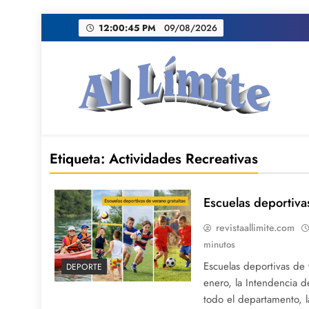
Saltar
12:00:46 PM
09/08/2026
al
contenido
AL LIMITE
Pagina web de la redacción Al Limite publicamo
Etiqueta:
Actividades Recreativas
Escuelas deportiva
revistaallimite.com
minutos
Escuelas deportivas de 
DEPORTE
enero, la Intendencia d
todo el departamento, l