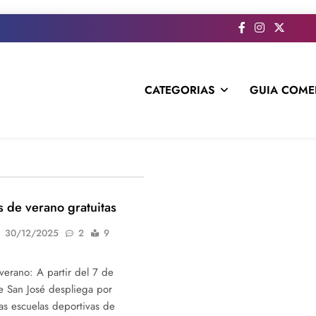
CATEGORIAS
GUIA COME
s todo el contenido e informacion que no entra en la revista im
s de verano gratuitas
30/12/2025
2
9
verano: A partir del 7 de
e San José despliega por
as escuelas deportivas de