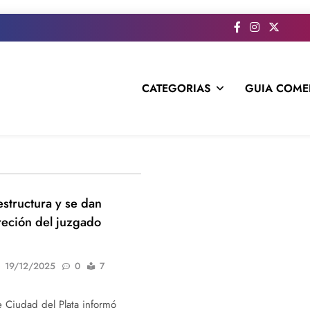
CATEGORIAS
GUIA COME
s todo el contenido e informacion que no entra en la revista im
estructura y se dan
reción del juzgado
19/12/2025
0
7
e Ciudad del Plata informó