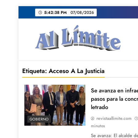
Saltar
5:42:39 PM
07/08/2026
al
contenido
AL LIMITE
Pagina web de la redacción Al Limite publicamo
Etiqueta:
Acceso A La Justicia
Se avanza en infra
pasos para la conc
letrado
revistaallimite.com
GOBIERNO
minutos
Se avanza: El alcalde d